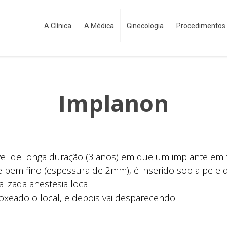
A Clínica
A Médica
Ginecologia
Procedimentos 
Implanon
vel de longa duração (3 anos) em que um implante em
bem fino (espessura de 2mm), é inserido sob a pele 
lizada anestesia local.
oxeado o local, e depois vai desparecendo.