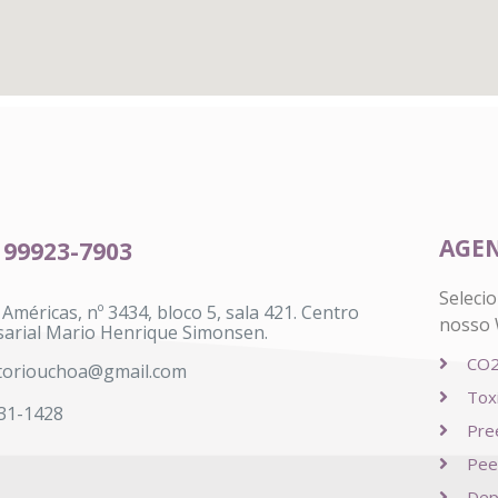
AGEN
) 99923-7903
Selecio
 Américas, nº 3434, bloco 5, sala 421. Centro
nosso 
arial Mario Henrique Simonsen.
CO2
toriouchoa@gmail.com
Toxi
431-1428
Pre
Pee
Depi