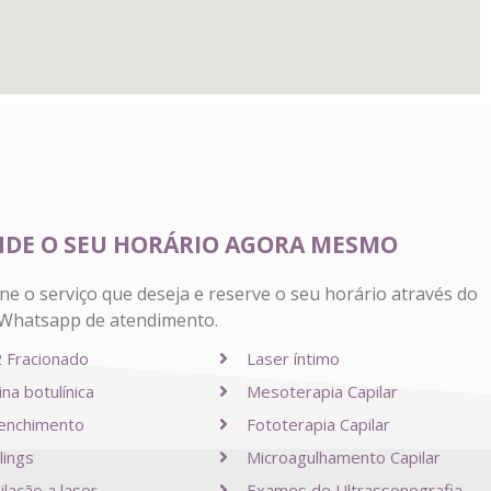
DE O SEU HORÁRIO AGORA MESMO
ne o serviço que deseja e reserve o seu horário através do
Whatsapp de atendimento.
 Fracionado
Laser íntimo
na botulínica
Mesoterapia Capilar
enchimento
Fototerapia Capilar
lings
Microagulhamento Capilar
lação a laser
Exames de Ultrassonografia