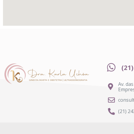
(21
Av. das
Empres
consul
(21) 2